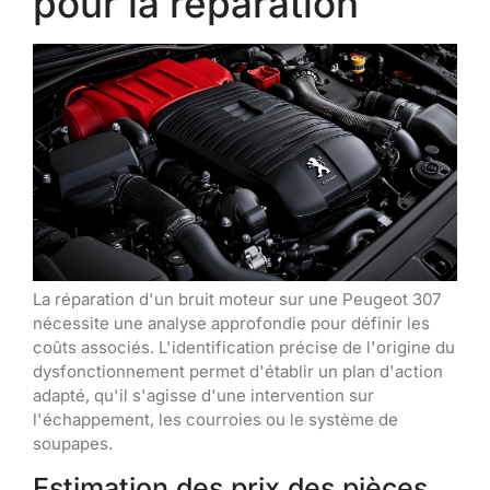
pour la réparation
La réparation d'un bruit moteur sur une Peugeot 307
nécessite une analyse approfondie pour définir les
coûts associés. L'identification précise de l'origine du
dysfonctionnement permet d'établir un plan d'action
adapté, qu'il s'agisse d'une intervention sur
l'échappement, les courroies ou le système de
soupapes.
Estimation des prix des pièces