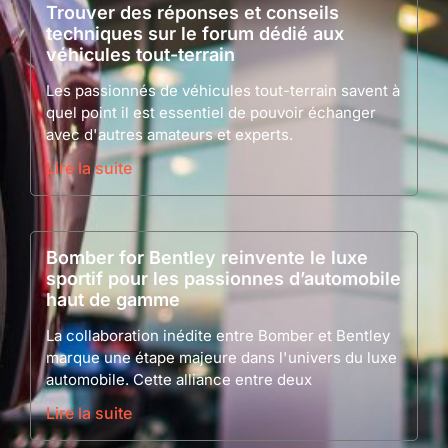
Trouver des réponses et conseils
techniques sur le forum dédié aux
véhicules tout-terrain
Les passionnés de véhicules tout-terrain savent à
quel point il est essentiel de pouvoir échanger
avec d'autres amateurs et experts.
Lire la suite
Bomber for Bentley reinvente le luxe
sportif pour les passionnes d’automobile
haut de gamme
La collaboration inédite entre Bomber et Bentley
marque une étape majeure dans l'univers du luxe
automobile. Cette alliance entre deux
Lire la suite