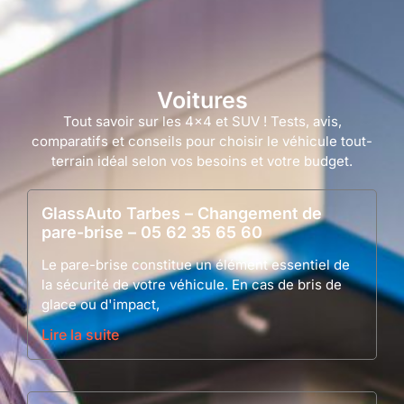
Voitures
Tout savoir sur les 4×4 et SUV ! Tests, avis,
comparatifs et conseils pour choisir le véhicule tout-
terrain idéal selon vos besoins et votre budget.
GlassAuto Tarbes – Changement de
pare-brise – 05 62 35 65 60
Le pare-brise constitue un élément essentiel de
la sécurité de votre véhicule. En cas de bris de
glace ou d'impact,
Lire la suite